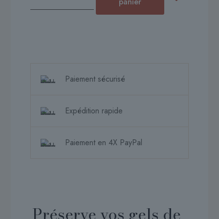
de
panier
Palette
nail
art
pour
gel
de
Paiement sécurisé
couleur
et
Paint
Expédition rapide
Paiement en 4X PayPal
Préserve vos gels de