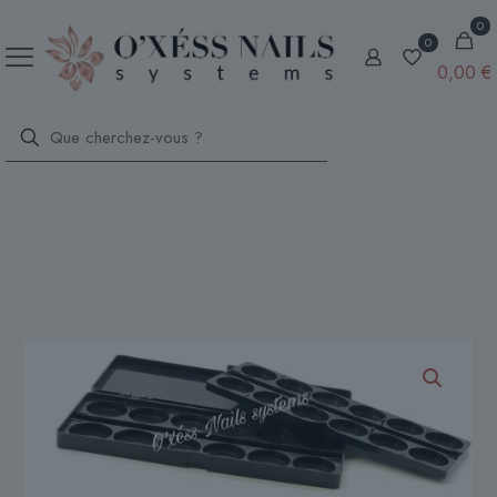
0
0
0,00
€