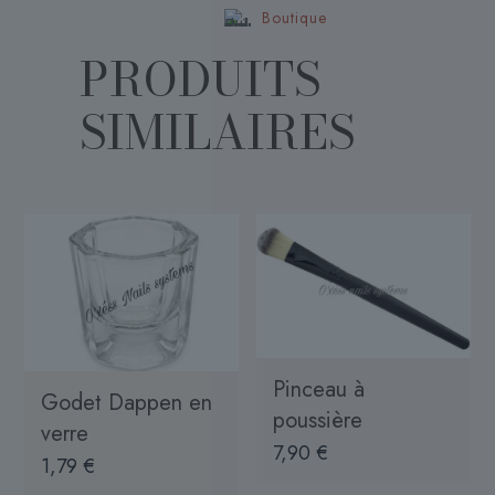
Boutique
PRODUITS
SIMILAIRES
Pinceau à
Godet Dappen en
poussière
verre
7,90
€
1,79
€