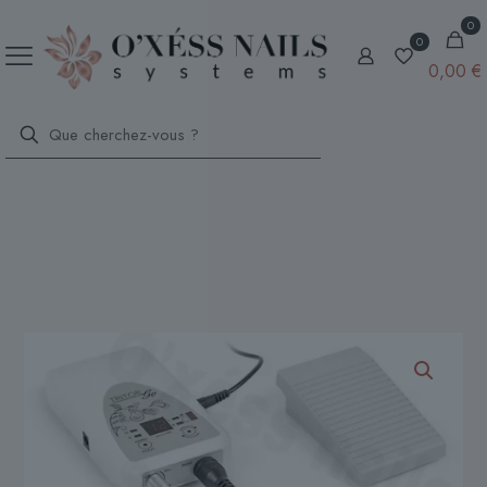
0
0
0,00 €